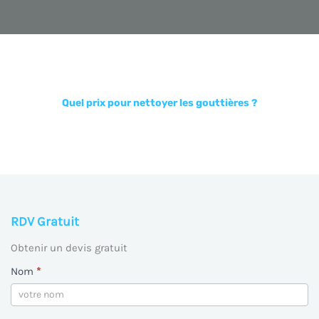
Quel prix pour nettoyer les gouttières ?
Obtenir un devis zinguerie
RDV Gratuit
Obtenir un devis gratuit
Nous
Nom
*
contacter