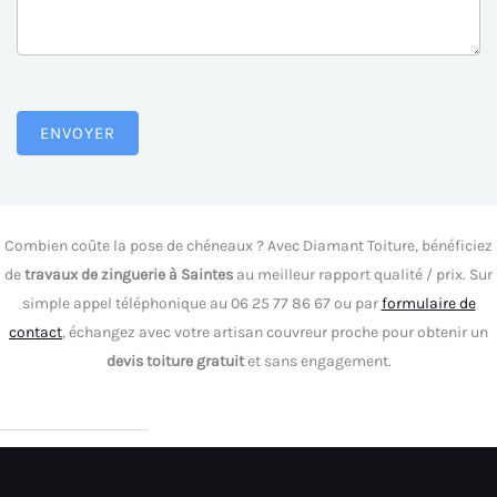
ENVOYER
Combien coûte la pose de chéneaux ? Avec Diamant Toiture, bénéficiez
de
travaux de zinguerie à Saintes
au meilleur rapport qualité / prix. Sur
simple appel téléphonique au 06 25 77 86 67 ou par
formulaire de
contact
, échangez avec votre artisan couvreur proche pour obtenir un
devis toiture gratuit
et sans engagement.